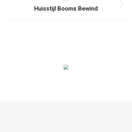
Huisstijl Booms Bewind
Next
project:
© 2020. Alle rechten voorbehouden |
Privacyverklaring
|
Algemene
voorwaarden